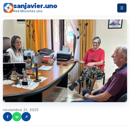
sanjavier.uno
☰
Red Misiones.uno
noviembre 21, 2025
f
w
↗