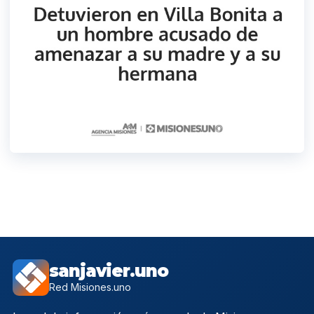
sanjavier.uno
Red Misiones.uno