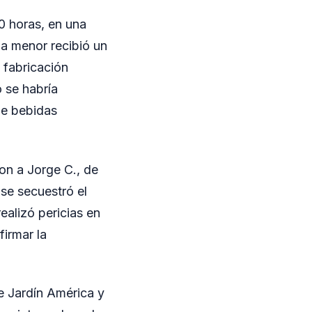
0 horas, en una
la menor recibió un
 fabricación
o se habría
de bebidas
ron a Jorge C., de
se secuestró el
realizó pericias en
firmar la
e Jardín América y