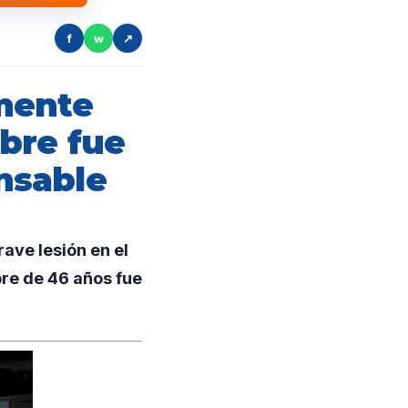
f
w
↗
mente
bre fue
nsable
ave lesión en el
bre de 46 años fue