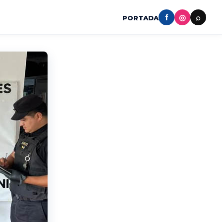
f
◎
⌕
PORTADA