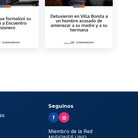
Seguinos
es
f
◎
s
Miembro de la Red
MISIONES.UNO