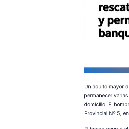
Un adulto mayor de
permanecer varias 
domicilio. El homb
Provincial Nº 5, en
El hecho ocurrió e