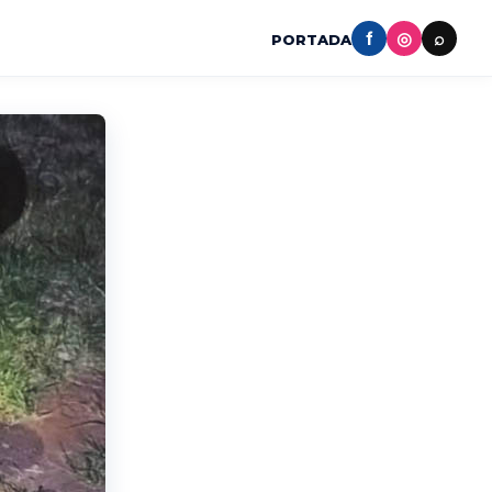
f
◎
⌕
PORTADA