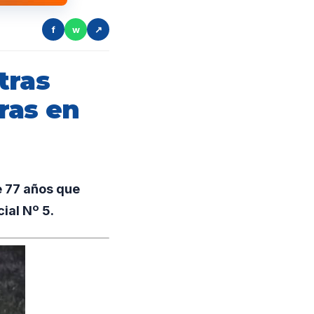
f
w
↗
tras
ras en
e 77 años que
ial Nº 5.