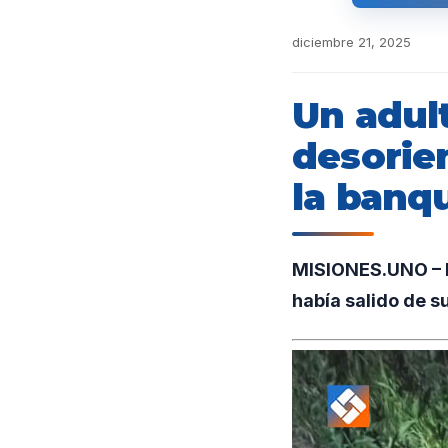
diciembre 21, 2025
Un adul
desorie
la banq
MISIONES.UNO – En
había salido de s