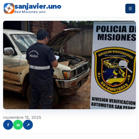
sanjavier.uno
☰
Red Misiones.uno
noviembre 15, 2025
f
w
↗