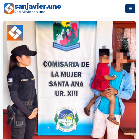
sanjavier.uno
☰
Red Misiones.uno