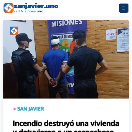
sanjavier.uno
☰
Red Misiones.uno