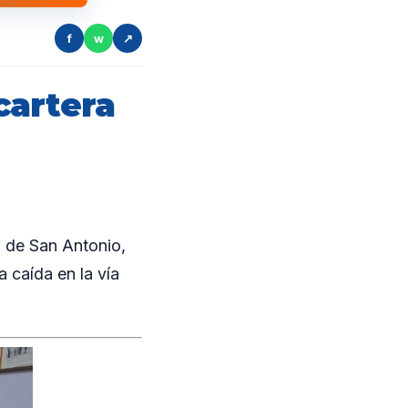
f
w
↗
cartera
 de San Antonio,
 caída en la vía