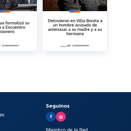
Seguinos
es
f
◎
s
Miembro de la Red