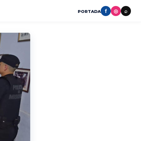
f
◎
⌕
PORTADA