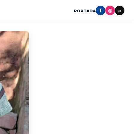
f
◎
⌕
PORTADA