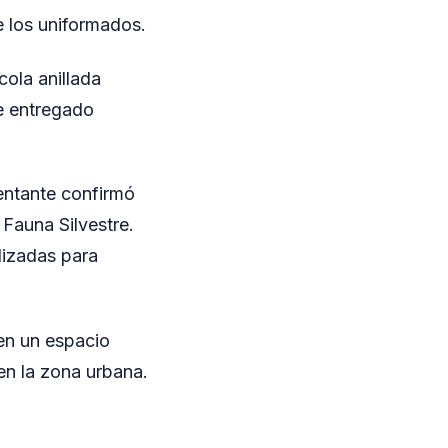
e los uniformados.
cola anillada
e entregado
entante confirmó
Fauna Silvestre.
lizadas para
 en un espacio
en la zona urbana.