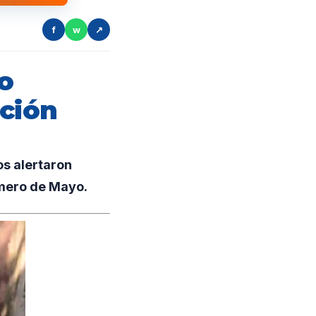
f
w
↗
lo
cción
os alertaron
imero de Mayo.