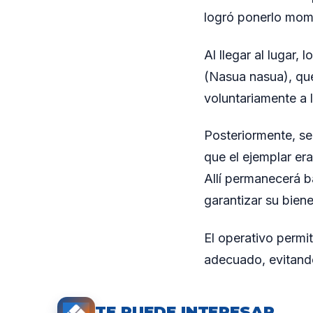
logró ponerlo mome
Al llegar al lugar,
(Nasua nasua), que
voluntariamente a l
Posteriormente, s
que el ejemplar er
Allí permanecerá b
garantizar su biene
El operativo permi
adecuado, evitando
TE PUEDE INTERESAR