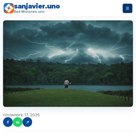
sanjavier.uno
☰
Red Misiones.uno
noviembre 17, 2025
f
w
↗