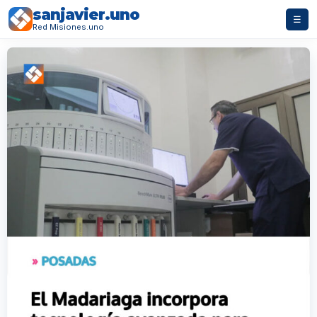
sanjavier.uno
☰
Red Misiones.uno