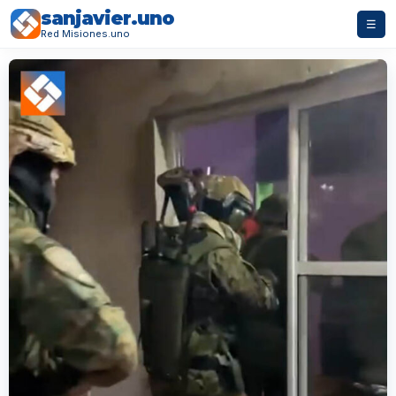
sanjavier.uno
☰
Red Misiones.uno