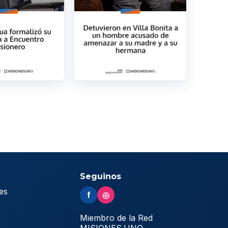
Seguinos
es
f
◎
s
Miembro de la Red
MISIONES.UNO