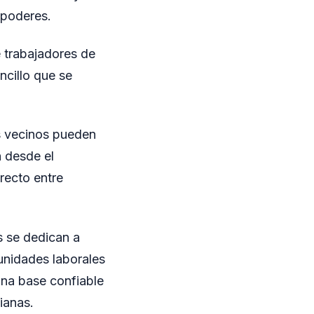
 poderes.
e trabajadores de
ncillo que se
os vecinos pueden
n desde el
irecto entre
es se dedican a
unidades laborales
una base confiable
ianas.