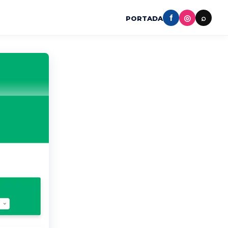
f
◎
⌕
PORTADA