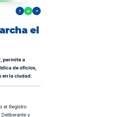
f
w
↗
archa el
, permite a
blica de oficios,
 en la ciudad.
o el Registro
 Deliberante y