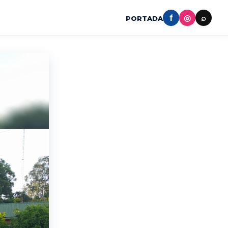
f
◎
⌕
PORTADA