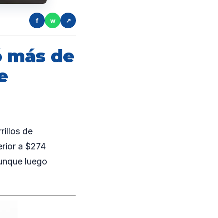
f
w
↗
ó más de
e
illos de
rior a $274
aunque luego