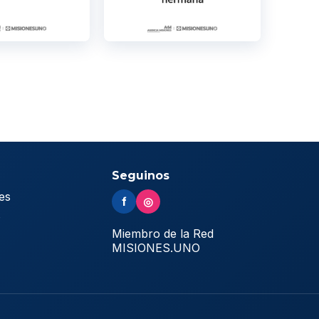
Seguinos
es
f
◎
s
Miembro de la Red
MISIONES.UNO