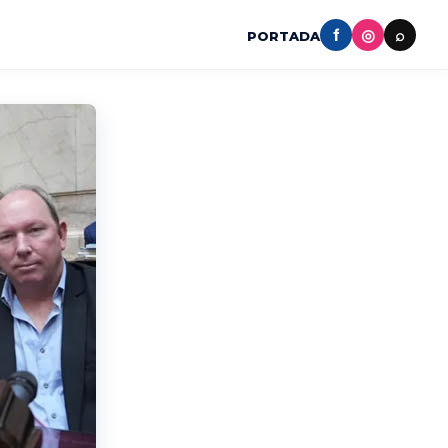
f
◎
⌕
PORTADA