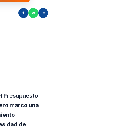
f
w
↗
el Presupuesto
 pero marcó una
miento
cesidad de