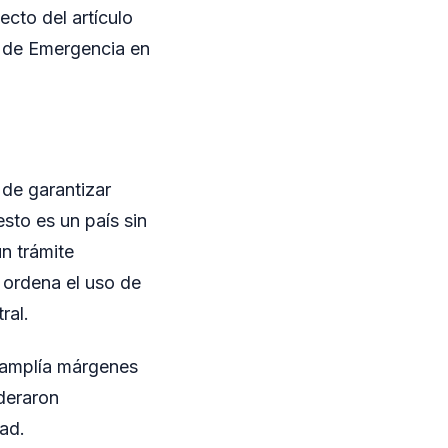
cto del artículo
y de Emergencia en
de garantizar
esto es un país sin
un trámite
, ordena el uso de
ral.
o amplía márgenes
ideraron
dad.