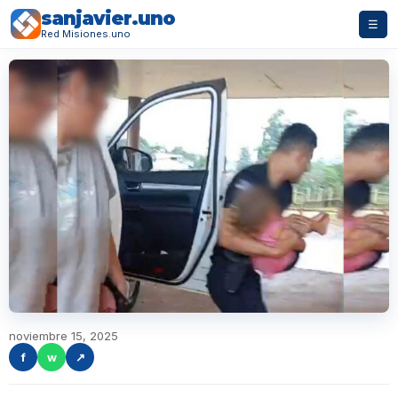
sanjavier.uno
☰
Red Misiones.uno
noviembre 15, 2025
f
w
↗