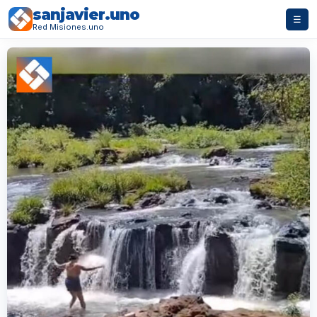
sanjavier.uno
☰
Red Misiones.uno