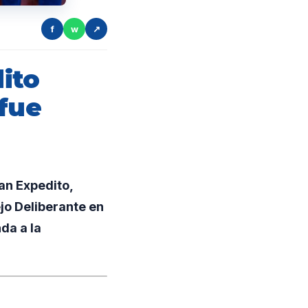
f
w
↗
ito
 fue
an Expedito,
jo Deliberante en
da a la