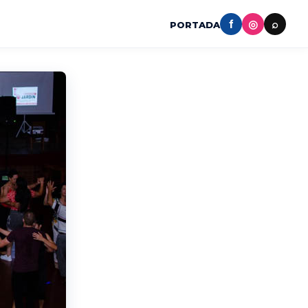
f
◎
⌕
PORTADA