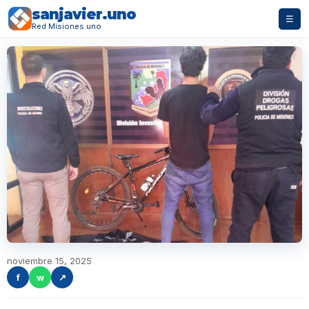
sanjavier.uno
☰
Red Misiones.uno
noviembre 15, 2025
f
w
↗