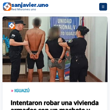
sanjavier.uno
☰
Red Misiones.uno