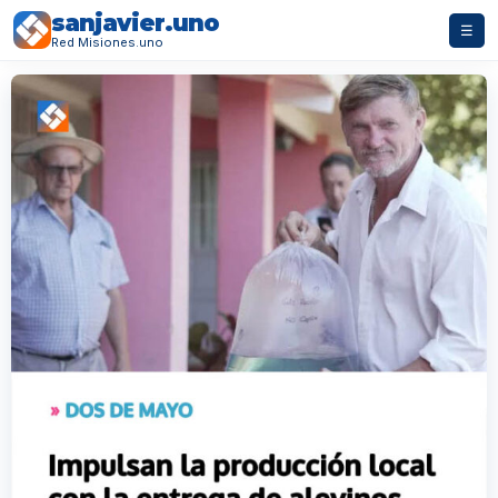
sanjavier.uno
☰
Red Misiones.uno