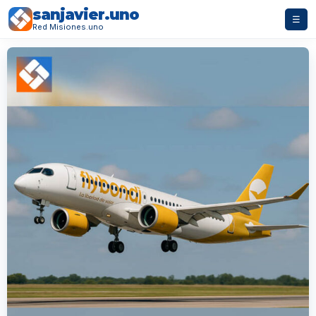
sanjavier.uno
☰
Red Misiones.uno