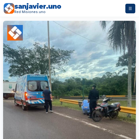
sanjavier.uno
☰
Red Misiones.uno