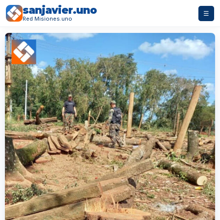
sanjavier.uno
☰
Red Misiones.uno