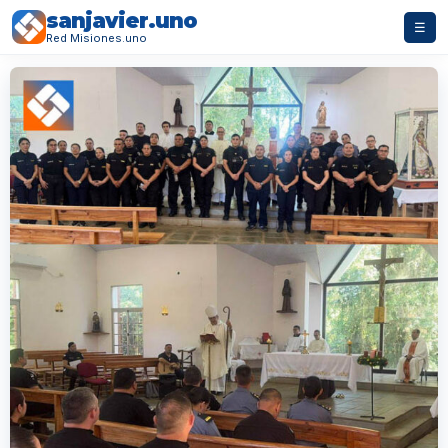
sanjavier.uno
☰
Red Misiones.uno