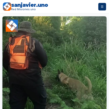
sanjavier.uno
☰
Red Misiones.uno