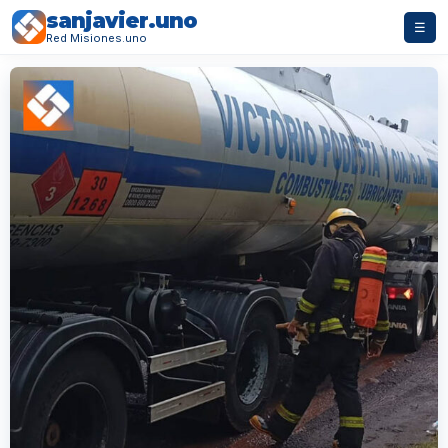
sanjavier.uno
☰
Red Misiones.uno