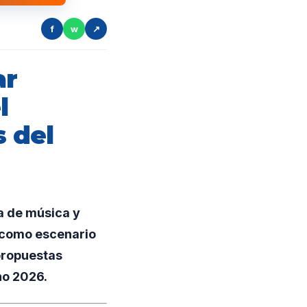
f
w
↗
ar
l
s del
a de música y
o como escenario
 propuestas
no 2026.