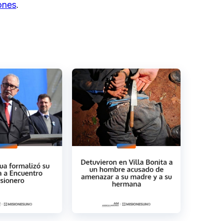
ones
.