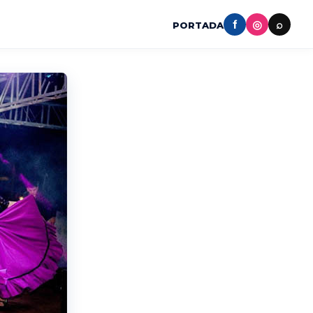
f
◎
⌕
PORTADA