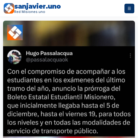
sanjavier.uno
☰
Red Misiones.uno