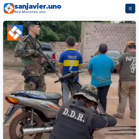
sanjavier.uno
☰
Red Misiones.uno