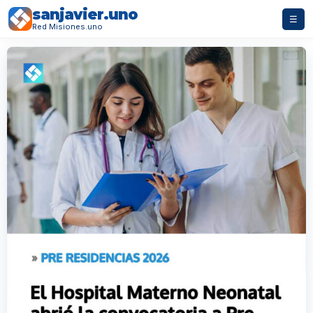
sanjavier.uno
☰
Red Misiones.uno