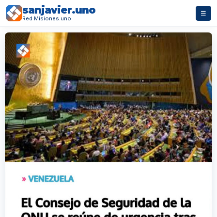
sanjavier.uno
☰
Red Misiones.uno