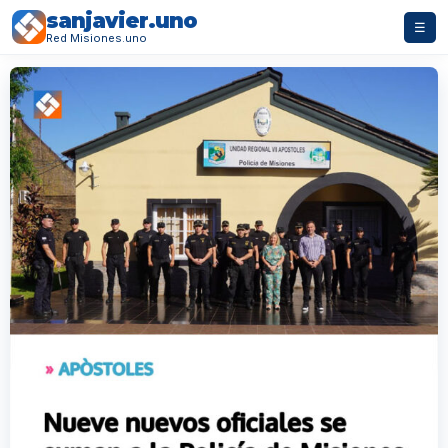
sanjavier.uno
☰
Red Misiones.uno