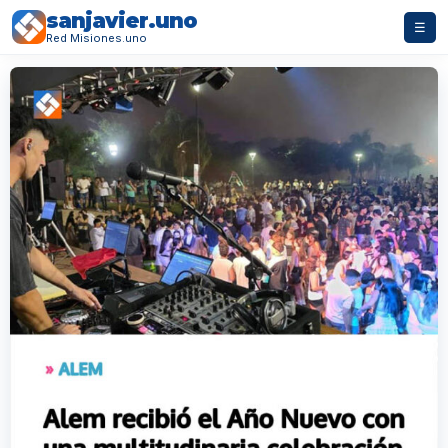
sanjavier.uno
☰
Red Misiones.uno