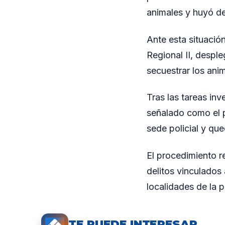
animales y huyó del
Ante esta situació
Regional II, despl
secuestrar los ani
Tras las tareas inv
señalado como el p
sede policial y que
El procedimiento r
delitos vinculados
localidades de la p
TE PUEDE INTERESAR