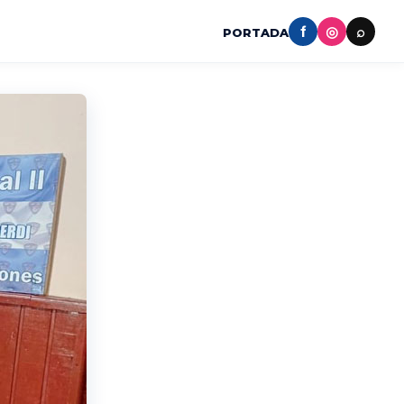
f
◎
⌕
PORTADA