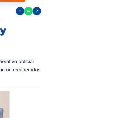
f
w
↗
 y
erativo policial
 fueron recuperados