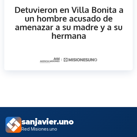
sanjavier.uno
Red Misiones.uno