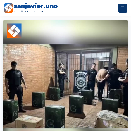
sanjavier.uno
☰
Red Misiones.uno