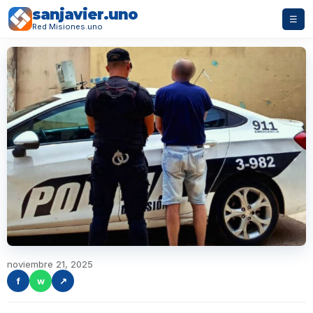
sanjavier.uno
☰
Red Misiones.uno
noviembre 21, 2025
f
w
↗