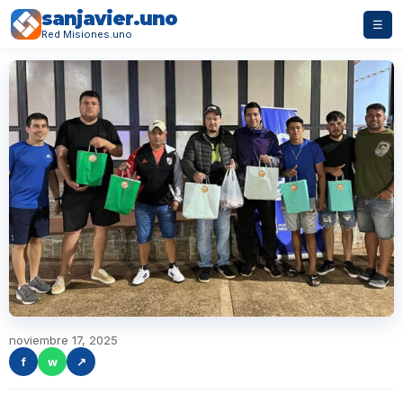
sanjavier.uno
☰
Red Misiones.uno
noviembre 17, 2025
f
w
↗