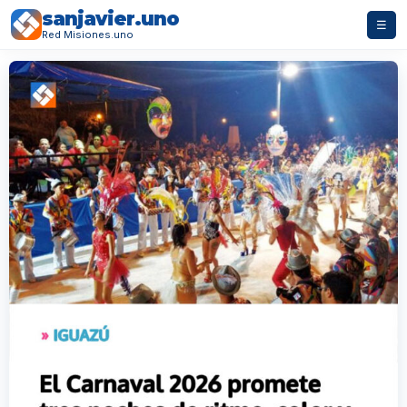
sanjavier.uno
☰
Red Misiones.uno