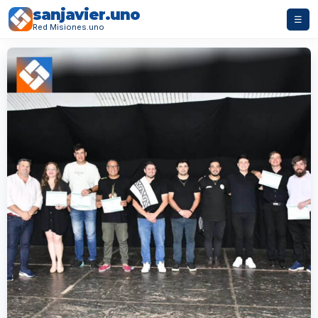
sanjavier.uno
☰
Red Misiones.uno