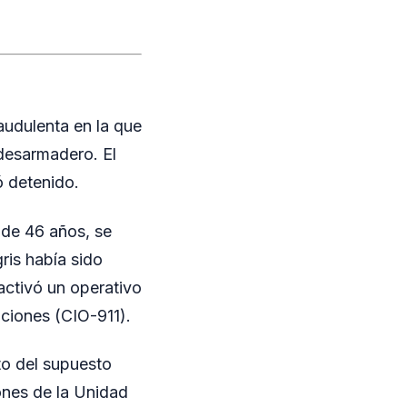
audulenta en la que
 desarmadero. El
ó detenido.
 de 46 años, se
ris había sido
 activó un operativo
aciones (CIO-911).
to del supuesto
ones de la Unidad