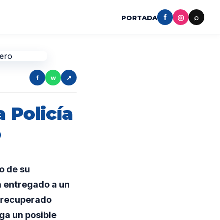
f
◎
⌕
PORTADA
f
w
↗
 Policía
o
o de su
a entregado a un
e recuperado
ga un posible