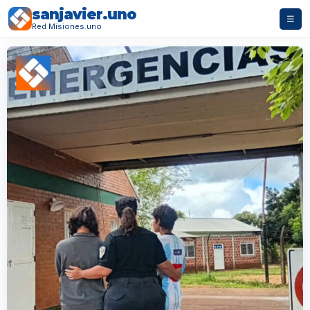
sanjavier.uno
☰
Red Misiones.uno