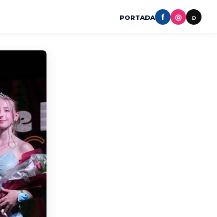
f
◎
⌕
PORTADA