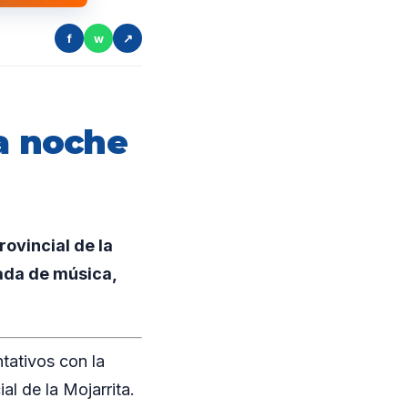
f
w
↗
na noche
ovincial de la
ada de música,
tativos con la
l de la Mojarrita.